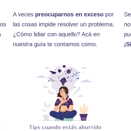
A veces
preocuparnos en exceso
por
Se
mos
las cosas impide resolver un problema.
no
a
¿Cómo lidiar con aquello? Acá en
pu
nuestra guía te contamos como.
¡S