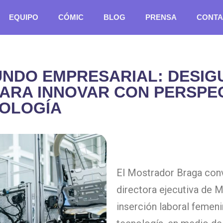
EQUIPO
CÓMIC
BLOG
PRENSA
CONTA
UNDO EMPRESARIAL: DESIG
ARA INNOVAR CON PERSPE
NOLOGÍA
El Mostrador Braga con
directora ejecutiva de 
inserción laboral femen