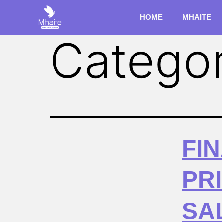
HOME
MHAITE
Categor
FIN
PR
SA