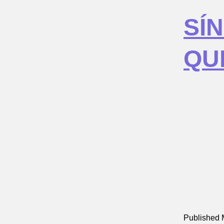
SÍ
QU
Published