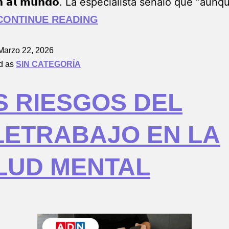
𝗮𝗻 𝗮𝗹 𝗺𝘂𝗻𝗱𝗼. La especialista señaló que “aun
CONTINUE READING
Marzo 22, 2026
d as
SIN CATEGORÍA
S RIESGOS DEL
LETRABAJO EN LA
LUD MENTAL