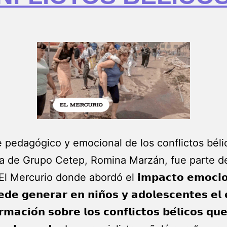
 pedagógico y emocional de los conflictos béli
a de Grupo Cetep, Romina Marzán, fue parte d
l Mercurio donde abordó el 𝗶𝗺𝗽𝗮𝗰𝘁𝗼 𝗲𝗺𝗼𝗰𝗶𝗼
𝗱𝗲 𝗴𝗲𝗻𝗲𝗿𝗮𝗿 𝗲𝗻 𝗻𝗶𝗻̃𝗼𝘀 𝘆 𝗮𝗱𝗼𝗹𝗲𝘀𝗰𝗲𝗻𝘁𝗲𝘀 𝗲𝗹 
𝗿𝗺𝗮𝗰𝗶𝗼́𝗻 𝘀𝗼𝗯𝗿𝗲 𝗹𝗼𝘀 𝗰𝗼𝗻𝗳𝗹𝗶𝗰𝘁𝗼𝘀 𝗯𝗲́𝗹𝗶𝗰𝗼𝘀 𝗾𝘂