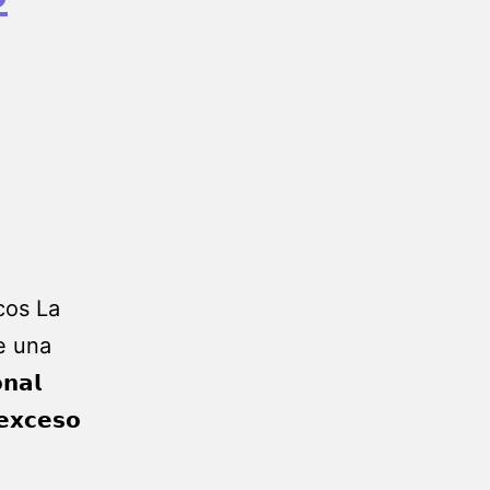
cos La
e una
𝗮𝗹
𝗲𝘅𝗰𝗲𝘀𝗼
