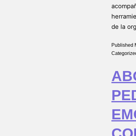
acompañ
herramie
de la or
Published
Categorize
AB
PE
EM
CO