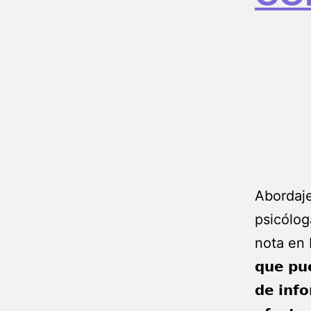
Abordaje
psicólog
nota en E
𝗾𝘂𝗲 𝗽𝘂
𝗱𝗲 𝗶𝗻𝗳𝗼