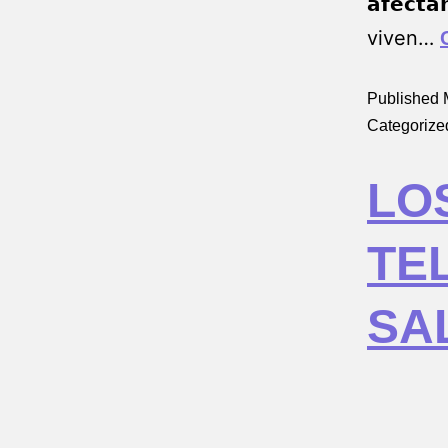
𝗮𝗳𝗲𝗰
viven…
Published
Categorize
LO
TE
SA