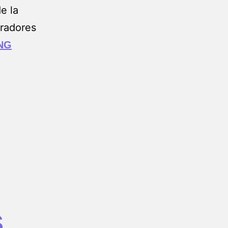
e la
oradores
NG
S