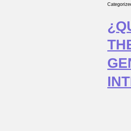
Categorize
¿Q
TH
GE
IN