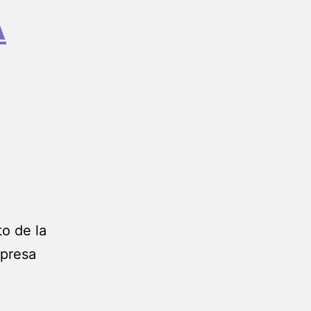
A
to de la
mpresa