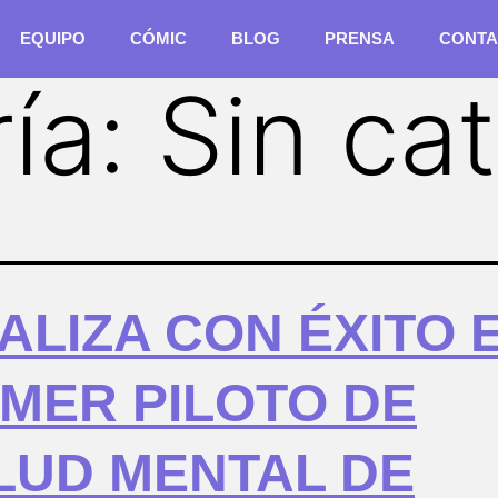
EQUIPO
CÓMIC
BLOG
PRENSA
CONTA
ía:
Sin ca
ALIZA CON ÉXITO 
IMER PILOTO DE
LUD MENTAL DE