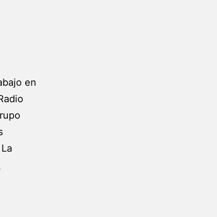
rabajo en
Radio
Grupo
s
 La
G