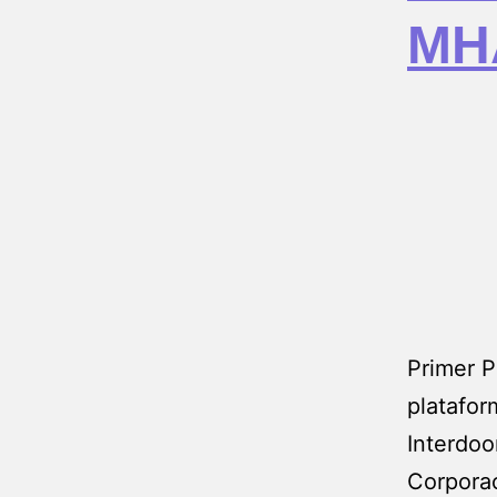
MH
Primer P
platafo
Interdoo
Corporac